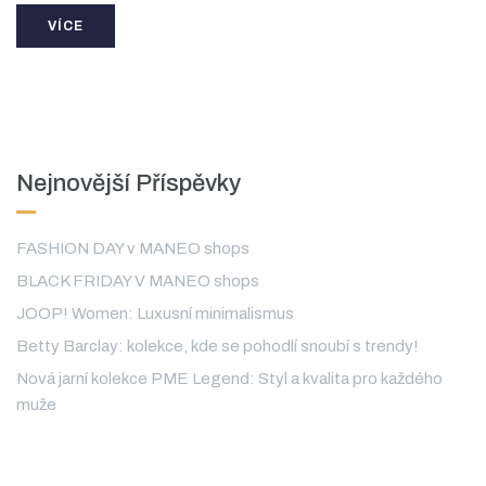
VÍCE
Nejnovější Příspěvky
FASHION DAY v MANEO shops
BLACK FRIDAY V MANEO shops
JOOP! Women: Luxusní minimalismus
Betty Barclay: kolekce, kde se pohodlí snoubí s trendy!
Nová jarní kolekce PME Legend: Styl a kvalita pro každého
muže