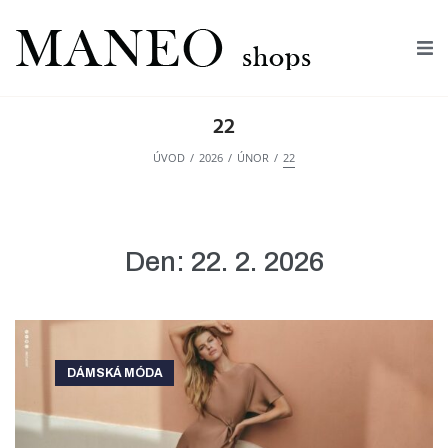
Úvod
22
O nás
/
/
/
ÚVOD
2026
ÚNOR
22
Prodejny
Den:
22. 2. 2026
Novinky
E-shop
DÁMSKÁ MÓDA
Kontakty