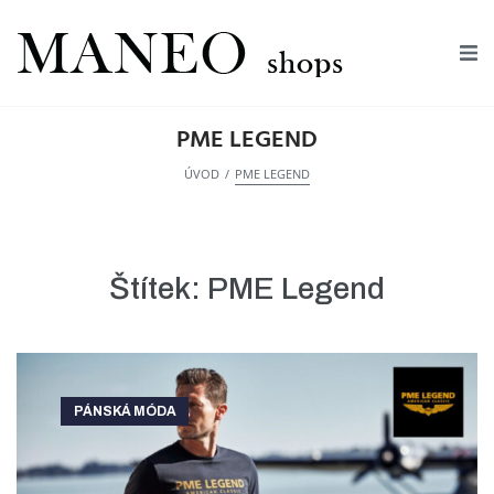
Úvod
PME LEGEND
O nás
/
ÚVOD
PME LEGEND
Prodejny
Štítek:
PME Legend
Novinky
E-shop
PÁNSKÁ MÓDA
Kontakty