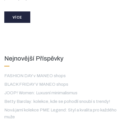
VÍCE
Nejnovější Příspěvky
FASHION DAY v MANEO shops
BLACK FRIDAY V MANEO shops
JOOP! Women: Luxusní minimalismus
Betty Barclay: kolekce, kde se pohodlí snoubí s trendy!
Nová jarní kolekce PME Legend: Styl a kvalita pro každého
muže