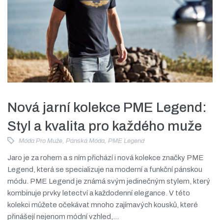
Nová jarní kolekce PME Legend:
Styl a kvalita pro každého muže
Móda Pro Muže
,
Pánská Móda
,
PME Legend
Jaro je za rohem a s ním přichází i nová kolekce značky PME
Legend, která se specializuje na moderní a funkční pánskou
módu. PME Legend je známá svým jedinečným stylem, který
kombinuje prvky letectví a každodenní elegance. V této
kolekci můžete očekávat mnoho zajímavých kousků, které
přinášejí nejenom módní vzhled,...